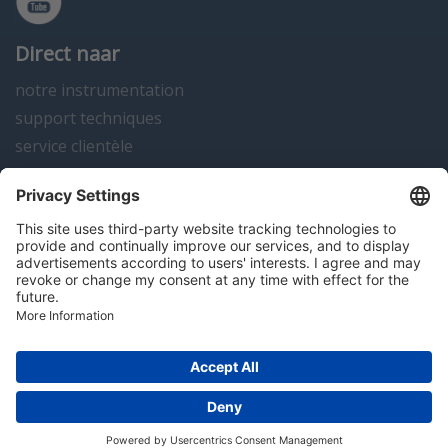
Direct naar
notre instrumentation
support techniques
service clientèle
actualités
contact
Algemene voorwaarden
Disclaimer
Colofon
Privacy en cookies
Copyright; 2026 Hitma B.V.. Tous droits réservés.