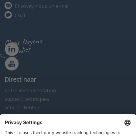
Envoyey-nous un e-mail
Chat
Chris Neyens
specialist
Direct naar
notre instrumentation
support techniques
service clientèle
actualités
contact