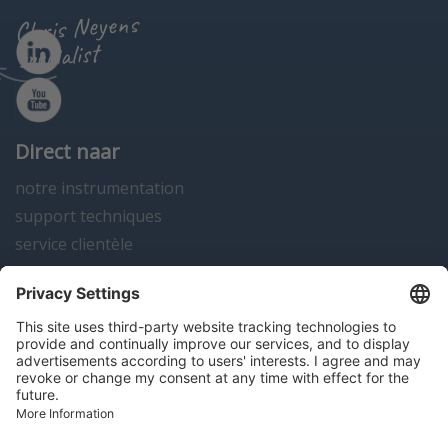
Chris Neyens
specialist
Direct naar
notre instrumentation
support techniques
service clientèle
actualités
contact
Algemene voorwaarden
Disclaimer
Colofon
Privacy en cookies
Copyright; 2026 Hitma B.V.. Tous droits réservés.