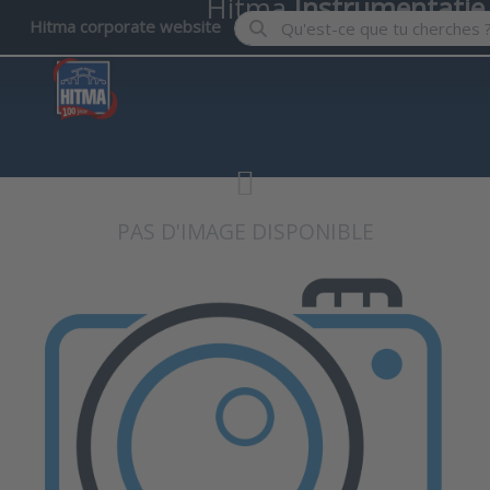
Hitma
Instrumentatie
Enter a search term. Results wil
Hitma corporate website