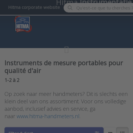
Hitma
Instrumentatie
Enter a search term. Results wil
Hitma corporate website
Instruments de mesure portables pour
qualité d'air
Search results:
1-2
à
2
Op zoek naar meer handmeters? Dit is slechts een
klein deel van ons assortiment. Voor ons volledige
aanbod, inclusief advies en service, ga
naar
www.hitma-handmeters.nl
.