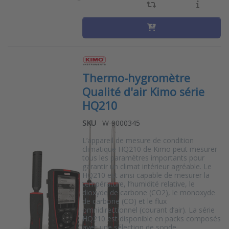
Thermo-hygromètre
Qualité d'air Kimo série
HQ210
SKU
W-9000345
L’appareil de mesure de condition
climatique HQ210 de Kimo peut mesurer
tous les paramètres importants pour
garantir un climat intérieur agréable. Le
HQ210 est ainsi capable de mesurer la
température, l’humidité relative, le
dioxyde de carbone (CO2), le monoxyde
de carbone (CO) et le flux
omnidirectionnel (courant d’air). La série
HQ210 est disponible en packs composés
avec une sélection de sonde…