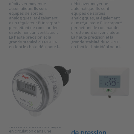
débit avec moyenne
débit avec moyenne
Press ENTER
Press ENTER for more
automatique. Ils sont
automatique. Ils sont
for more
options to ATE-1U-P
options to
Unité de surveillance
équipés de sorties
équipés de sorties
Capteur
Ethernet avec entrée
analogiques, et également
analogiques, et également
transmetteur
universelle pour
d'un régulateur PI incorporé
d'un régulateur PI incorporé
de vitesse
capteur de
permettant de commander
permettant de commander
d'air
température/humidité
directement un ventilateur.
directement un ventilateur.
intelligent
relative ou de CO₂ et
La haute précision et la
La haute précision et la
Dwyer série
capteur de pression
grande stabilité du MF-PFA
grande stabilité du MF-PFT
AVUL
atmosphérique
en font le choix idéal pour l…
en font le choix idéal pour l…
interne
DWYER INSTRUMENTS
ATE-1U-P Unité
Capteur
de surveillance
transmetteur de
Ethernet avec
vitesse d'air
entrée
intelligent Dwyer
universelle pour
série AVUL
capteur de
SKU
2025122
température/humidi
relative ou de
Le capteur transmetteur
AVUL de Dwyer calcule la
CO₂ et capteur
vitesse et le débit volumique
en circulation dans une
de pression