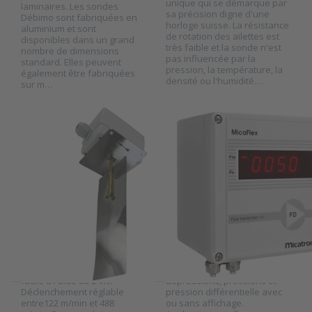
unique qui se démarque par
ENTER for
for more
laminaires. Les sondes
more
options to
sa précision digne d'une
Débimo sont fabriquées en
options to
Transmetteur
horloge suisse. La résistance
aluminium et sont
Dwyer
de vitesse
de rotation des ailettes est
disponibles dans un grand
contacteur
d'air
très faible et la sonde n'est
nombre de dimensions
de vitesse
Micatrone
pas influencée par la
standard. Elles peuvent
d'air série
série MF-FD
pression, la température, la
également être fabriquées
AAFS
densité ou l'humidité.…
sur m…
DWYER INSTRUMENTS
MICATRONE
Dwyer
Transmetteur de
contacteur de
vitesse d'air
vitesse d'air série
Micatrone série
AAFS
MF-FD
SKU
2021464
SKU
2009001
Le contacteur AAFS est
Le MicaFlex MF-P / MF-PD est
composé d'un boitier
un transmetteur différentiel
résistant et d'une palette en
de pression conçu pour la
acier inoxydable. Installation
mesure et le contrôle de
facile à l'aide de 2 vis.
dépressions, pressions et
Déclenchement réglable
pression différentielle avec
entre122 m/min et 488
ou sans affichage.
Press
Press ENTER