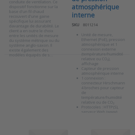
conduite de ventilation. Ce
atmosphérique
dispositif fonctionne sur la
base d'un fil chaud
interne
recouvert d'une gaine
spécifique lui assurant
SKU
8011214
davantage de durabilité. Le
client a en outre le choix
Unité de mesure,
entre les unités de mesure
Ethernet (PoE), pression
du système métrique ou du
atmosphérique et 1
système anglo-saxon. Il
connexion externe
existe également des
(température/humidité
modèles équipés de s…
relative ou CO₂),
affichage
Press ENTER
Press ENTER for
Capteur de pression
for more
more options to
options to
Unité de
atmosphérique interne
Unité de
surveillance
1 connexion :
surveillance
Ethernet ATE-2U
connecteur Hirschmann
Ethernet ATE-C-
avec deux
4 broches pour capteur
P avec
entrées
de
capteurs
universelles
température/humidité
internes de
pour capteurs
relative ou de CO₂
CO₂ et de
de
Protocoles : HTTP(S),
pression
température/HR
serveur Web (www),
atmosphérique
ou de CO₂
HTTP GET (JSON, XML),
Unité de
Unité de
Modbus TCP, SNMPv1,
S…
surveillance
surveillance