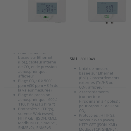
Ethernet ATE-C-P
Ethernet ATE-2U
avec capteurs
avec deux
internes de CO₂
entrées
et de pression
universelles pour
atmosphérique
capteurs de
température/HR
SKU
8011046
ou de CO₂
Unité de mesure,
basée sur Ethernet
SKU
8011048
(PoE), capteur interne
de CO₂ et de pression
Unité de mesure,
atmosphérique,
basée sur Ethernet
afficheur
(PoE), 2 raccordements
Plage CO₂ : 0 à 5000
externes (Te/HR ou
ppm ±(50 ppm + 3 % de
CO₂), afficheur
la valeur mesurée)
2 raccordements
Plage de pression
(connecteur
Press ENTER for
Press ENTER
atmosphérique : 600 à
Hirschmann à 4 pôles) :
more options to
for more
1100 hPa (±1,3 hPa *)
Unité de
options to
pour capteur Te/HR ou
Protocoles : HTTP(s),
surveillance
Unité de
CO₂
serveur Web (www),
Ethernet ATE-
surveillance
Protocoles : HTTP(s),
HTTP GET (JSON, XML),
1U-2TE avec une
Ethernet ATE-
serveur Web (www),
ModbusTCP, SNMPv1,
entrée
TRCP avec
HTTP GET (JSON, XML),
SNMPv2c, SNMPv3
universelle
capteurs
ModbusTCP, SNMPv1,