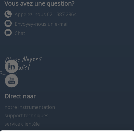
Vous avez une question?
Appelez-nous 02 - 387 2864
Envoyey-nous un e-mail
Chat
Chris Neyens
specialist
Direct naar
notre instrumentation
support techniques
service clientèle
actualités