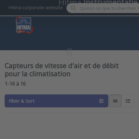
Hitma
Instrumentatie
Enter a search term. Results wil
Hitma corporate website
Capteurs de vitesse d'air et de débit
pour la climatisation
Search results:
1-16
à
16
Filter & Sort
Press
Press ENTER
ENTER
for more
for more
options to