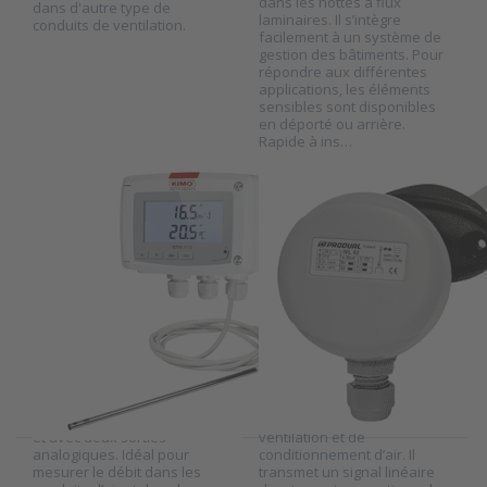
dans les hottes à flux
for more
for more
dans d'autre type de
options to
options to
laminaires. Il s’intègre
conduits de ventilation.
Kimo
Produal
facilement à un système de
Transmetteur
transmetteur
gestion des bâtiments. Pour
de vitesse
de vitesse
répondre aux différentes
d'air série
d’air série IVL
applications, les éléments
CTV210
sensibles sont disponibles
en déporté ou arrière.
Rapide à ins…
KIMO SAUERMANN
PRODUAL EN BELGIQUE
Kimo
Produal
Transmetteur de
transmetteur de
vitesse d'air série
vitesse d’air série
CTV210
IVL
SKU
2020794
SKU
2007120
La série CTV 210 est un
Transmetteur de vitesse
capteur transmetteur de
d’air conçu pour la mesure
vitesse et de température
de vitesse d’air dans les
avec ou sans afficheur LCD
gaines des systèmes de
et avec deux sorties
ventilation et de
analogiques. Idéal pour
conditionnement d’air. Il
mesurer le débit dans les
transmet un signal linéaire
Press ENTER
Press ENTER