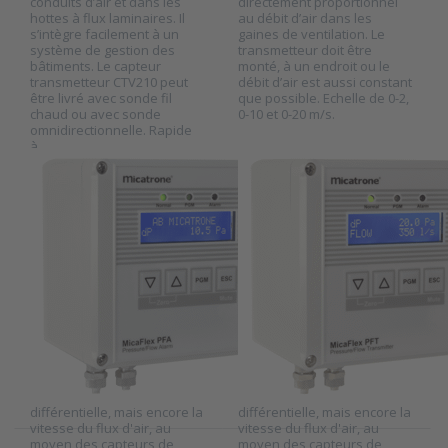
conduits d’air et dans les
directement proportionnel
for more
for more
options to
options to
hottes à flux laminaires. Il
au débit d’air dans les
Transmetteur
Transmetteur
s’intègre facilement à un
gaines de ventilation. Le
de pression
de pression
système de gestion des
transmetteur doit être
différentielle
différentielle
bâtiments. Le capteur
monté, à un endroit ou le
et de vitesse
et de vitesse
transmetteur CTV210 peut
débit d’air est aussi constant
de l'air série
de l'air série
être livré avec sonde fil
que possible. Echelle de 0-2,
MF-PFA
MF-PFT
chaud ou avec sonde
0-10 et 0-20 m/s.
omnidirectionnelle. Rapide
à…
MICATRONE
MICATRONE
Transmetteur de
Transmetteur de
pression
pression
différentielle et
différentielle et
de vitesse de l'air
de vitesse de l'air
série MF-PFA
série MF-PFT
SKU
2011700
SKU
2009337
Les transmetteurs de la
Les transmetteurs de la
série MF-PFA mesurent non
série MF-PFT mesurent non
seulement la pression
seulement la pression
différentielle, mais encore la
différentielle, mais encore la
vitesse du flux d'air, au
vitesse du flux d'air, au
moyen des capteurs de
moyen des capteurs de