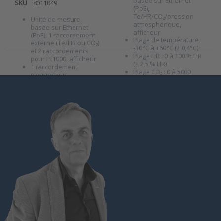
basée sur Ethernet
SKU
8011049
(PoE),
Te/HR/CO₂/pression
Unité de mesure,
atmosphérique,
basée sur Ethernet
afficheur
(PoE), 1 raccordement
Plage de température :
externe (Te/HR ou CO₂)
-30°C à +60°C (± 0,4°C)
et 2 raccordements
Plage HR : 0 à 100 % HR
pour Pt1000, afficheur
(± 2,5 % HR)
1 raccordement
Plage CO₂ : 0 à 5000
(connecteur
ppm ±(50 ppm + 3 % de
Hirschmann à 4 pôles) :
la valeur mesurée)
pour capteur Te/HR ou
Plage de pression
CO₂
atmosphérique : 600 à
2 raccordements (Cinch)
1100 hPa (±1,3 hPa *)
: pour capteur Pt1000
Longueur de la sonde :
Protocoles : HTTP(s),
75 mm
serveur Web (www),
Protocoles : HTTP(s…
HTTP GET (JSON, XML),
ModbusTCP, SNMPv1,
SNMPv2c, SNMPv3
Protocole d’ala…