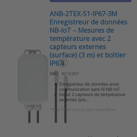
ANB-2TEX-S1-IP67-3M
Enregistreur de données
NB-IoT – Mesures de
température avec 2
capteurs externes
(surface) (3 m) et boîtier
IP67
SKU
8010397
Enregistreur de données avec
communication sans fil NB-IoT
Inclut 2 capteurs de température
externes (pla…
*
Prix ??TVA en sus, plus expédition