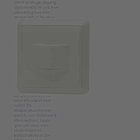
20mA analoge uitgang.
Optioneel is er ook een
uitvoering met een
display en-of Modbus
communicatie. Ook kan
PRODUAL EN BELGIQUE
de TEHR LL worden
Passieve
voorzien van een
potentiometer die de
temperatuursensor
gewens…
voor
inbouwdoos
serie TEHU
SKU
TEHU
De TEHU serie is een
passieve
temperatuursensor
voor inbouw in een
wand. De
Press ENTER for
temperatuursensor
more options to
Passieve
past in een standaard
temperatuursensor
inbouwdoos, zoals
voor inbouwdoos
gebruikt voor een
serie TEHU
stopcontact of
lichtschakelaar. De