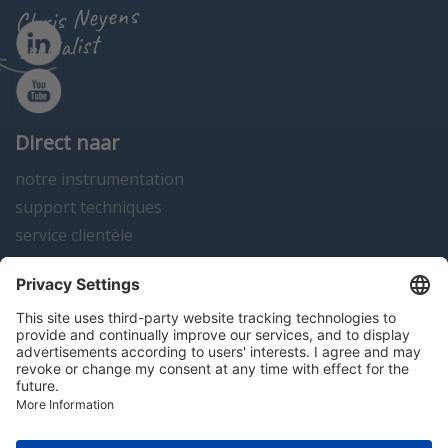
Chris Neyens
specialist
Direct naar
notre instrumentation
support techniques
service clientèle
actualités
contact
Algemene voorwaarden
Disclaimer
Colofon
Privacy en cookies
Copyright; 2026 Hitma B.V.. Tous droits réservés.