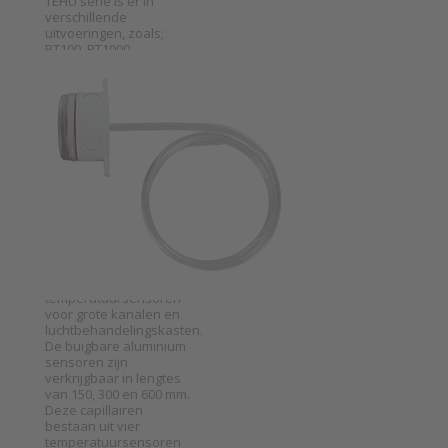
TEHU serie is er in
verschillende
uitvoeringen, zoals;
PT100, PT1000,
verschillende NTC
DWYER INSTRUMENTS
varianten, Ni1000 en
Middelende
KP10.
tempratuursensor
voor
kanaalmontage
serie TE-A
SKU
2026012
De TE-A serie bestaat
uit middelende
temperatuursensoren
voor grote kanalen en
luchtbehandelingskasten.
Press ENTER for
De buigbare aluminium
more options to
Middelende
sensoren zijn
tempratuursensor
verkrijgbaar in lengtes
voor
van 150, 300 en 600 mm.
kanaalmontage
Deze capillairen
serie TE-A
bestaan uit vier
temperatuursensoren