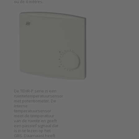
ou de 6 mètres.
PRODUAL EN BELGIQUE
Passieve
temperatuursensor
voor
ruimtemeting
met
potentiometer
serie TEHR-P
SKU
2019820
De TEHR-P serie is een
ruimtetemperatuursensor
met potentiometer. De
interne
temperatuursensor
Press ENTER for
meet de temperatuur
more options to
Passieve
van de ruimte en geeft
temperatuursensor
een passief signaal dat
voor ruimtemeting
is in te lezen op het
met potentiometer
GBS. Daarnaast heeft
serie TEHR-P