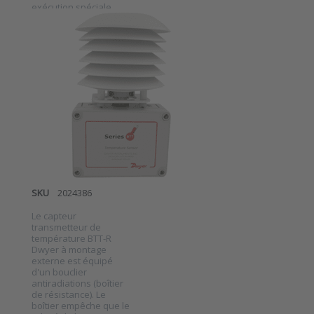
exécution spéciale
pour l'air libre. Les
DWYER INSTRUMENTS
sondes de gaine et
Capteur
d'immersion sont
disponibles en
transmetteur
longueurs de tige…
de
température
Dwyer avec
boîtier de
résistance
série BTT-R
SKU
2024386
Le capteur
transmetteur de
température BTT-R
Dwyer à montage
externe est équipé
Press ENTER
d'un bouclier
for more
options to
antiradiations (boîtier
Capteur
de résistance). Le
transmetteur
boîtier empêche que le