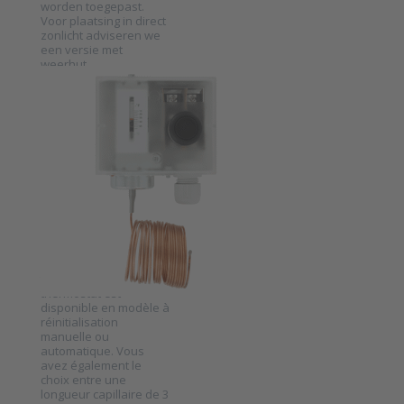
worden toegepast.
Voor plaatsing in direct
zonlicht adviseren we
een versie met
weerhut.
Thermostat
de protection
antigel Dwyer
série DFS
SKU
DFS2
Le thermostat DFS de
Dwyer sert à prévenir
les risques de gel dans
les armoires de
traitement d'air. Ce
Press
thermostat est
ENTER for
more
disponible en modèle à
options to
réinitialisation
Thermostat
manuelle ou
de
automatique. Vous
protection
avez également le
antigel
choix entre une
Dwyer
longueur capillaire de 3
série DFS