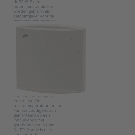
de TEHR-P een
potentiometer die kan
worden gebruikt als
setpointgever voor de
gewenste temperatuur
in de ruimte. De TEHR
PRODUAL EN BELGIQUE
serie is er in
Passieve
verschillende
uitvoeringen, zoals;
temperatuursensor
PT100, PT1000,
voor
verschil…
ruimtemeting
serie TEHR
SKU
2012671
De TEHR serie is een
temperatuursensor
voor wandmontage in
een ruimte. De
ruimtetemperatuursensor
Press ENTER for
kan eenvoudig worden
more options to
Passieve
gemonteerd op een
temperatuursensor
inbouwdoos met
voor ruimtemeting
gatafstand van 60 mm.
serie TEHR
De TEHR serie is er in
verschillende