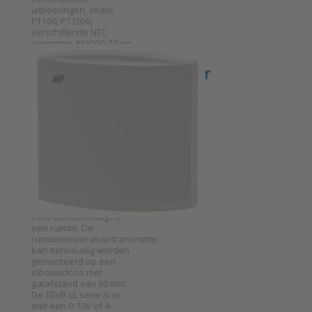
uitvoeringen, zoals;
PT100, PT1000,
verschillende NTC
varianten, Ni1000, T1 en
KP10.
PRODUAL EN BELGIQUE
Temperatuurtransmitter
voor
ruimtemeting
optie Modbus
serie TEHR-LL
SKU
2017434
De TEHR LL serie is een
temperatuurtransmitter
voor wandmontage in
een ruimte. De
ruimtetemperatuurtransmitter
Press ENTER for more
kan eenvoudig worden
options to
Temperatuurtransmitter
gemonteerd op een
voor ruimtemeting optie
inbouwdoos met
Modbus serie TEHR-LL
gatafstand van 60 mm.
De TEHR LL serie is er
met een 0-10V of 4-