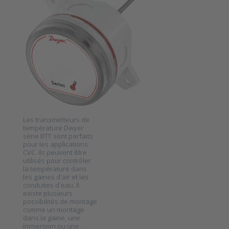
Transmetteur
de
température
de montage
en gaine
Dwyer série
BTT
SKU
2023511
Les transmetteurs de
température Dwyer
série BTT sont parfaits
pour les applications
CVC. Ils peuvent être
Press ENTER
utilisés pour contrôler
for more
options to
la température dans
Transmetteur
les gaines d'air et les
de
conduites d'eau. Il
température
existe plusieurs
de montage
possibilités de montage
en gaine
comme un montage
Dwyer série
dans la gaine, une
BTT
immersion ou une