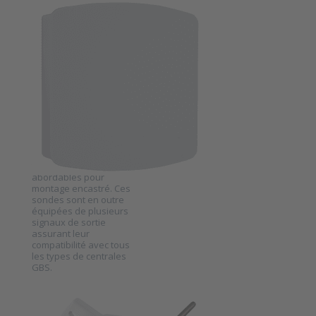
20mA, 0-10V en Modbus
DWYER INSTRUMENTS
communicatie.
Sonde de
température
murale Dwyer
série TE-E
SKU
2024540
La série TE-D de Dwyer
se compose de
capteurs de
température très
abordables pour
Press ENTER
montage encastré. Ces
for more
options to
sondes sont en outre
Sonde de
équipées de plusieurs
température
signaux de sortie
murale
assurant leur
Dwyer série
compatibilité avec tous
TE-E
les types de centrales
GBS.
DWYER INSTRUMENTS