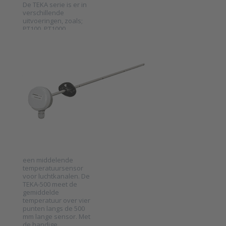
De TEKA serie is er in
verschillende
uitvoeringen, zoals;
PT100, PT1000,
verschillende NTC
PRODUAL EN BELGIQUE
varianten, Ni1000 en
Middelende
Ni1000-LG.
temperatuursensor
voor
kanaalmontage
serie TEKA-
500
SKU
2026033
De TEKA-500 serie is
een middelende
temperatuursensor
voor luchtkanalen. De
TEKA-500 meet de
Press ENTER for
gemiddelde
more options to
Middelende
temperatuur over vier
temperatuursensor
punten langs de 500
voor
mm lange sensor. Met
kanaalmontage
de handige