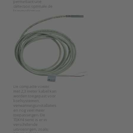
permettant une
détection optimale de
la température.
PRODUAL EN BELGIQUE
Temperatuursensor
met 2,3 meter
kabel serie
TEKY4
SKU
2021360
De TEKY4 serie bestaat
uit
kabeltemperatuursensoren
voor HVAC systemen.
De compacte voeler
Press ENTER for
met 2,3 meter kabel kan
more options to
Temperatuursensor
worden toegepast voor
met 2,3 meter kabel
koelsystemen,
serie TEKY4
verwarmingsinstallaties
en nog veel meer
toepassingen. De
TEKY4 serie is er in
verschillende
uitvoeringen, zoals;