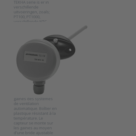
serie TEKHA
TEKHA serie is er in
verschillende
uitvoeringen, zoals;
PT100, PT1000,
verschillende NTC
varianten, Ni1000 en
PRODUAL EN BELGIQUE
KP10.
Produal
capteur de
température
série TEK
SKU
2023824
Le capteur de
température TEK est
conçu pour détecter la
température dans les
gaines des systèmes
Press ENTER
de ventilation
for more
options to
automatique. Boîtier en
Produal
plastique résistant à la
capteur de
température. Le
température
capteur se monte sur
série TEK
les gaines au moyen
d'une bride ajustable