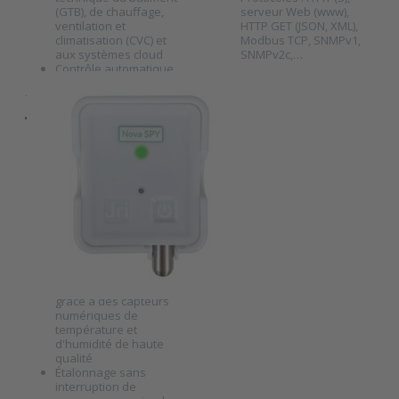
(GTB), de chauffage,
serveur Web (www),
ventilation et
HTTP GET (JSON, XML),
climatisation (CVC) et
Modbus TCP, SNMPv1,
aux systèmes cloud
SNMPv2c,…
Contrôle automatique
de la ventilation par
JRI
contact s…
JRI Nova SPY
Digital
enregistreur de
données
numériques sans
fil
SKU
W-9000530
Mesures précises
grâce à des capteurs
numériques de
Press ENTER
température et
for more
d'humidité de haute
options to
qualité
JRI Nova SPY
Étalonnage sans
Digital
interruption de
enregistreur