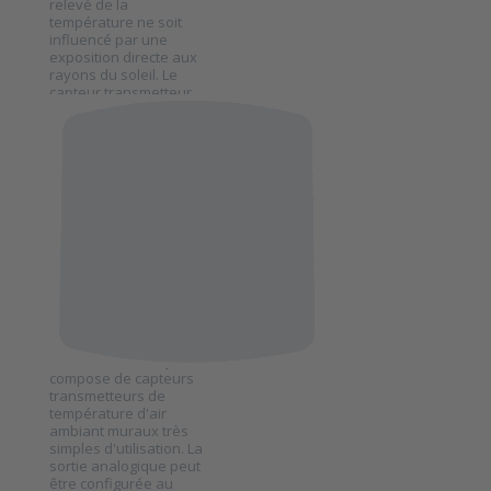
de
relevé de la
température
température ne soit
Dwyer avec
influencé par une
boîtier de
exposition directe aux
résistance
rayons du soleil. Le
série BTT-R
capteur transmetteur
de température BTT-R
DWYER INSTRUMENTS
est muni d'une sortie
Capteur
analogique compatible
avec n'importe quel
transmetteur
système de gestion
de
d'un immeuble.
température
mural Dwyer
série BTT-E
SKU
BTT-E
La série BTT-E Dwyer se
compose de capteurs
transmetteurs de
température d'air
ambiant muraux très
Press ENTER
simples d'utilisation. La
for more
options to
sortie analogique peut
Capteur
être configurée au