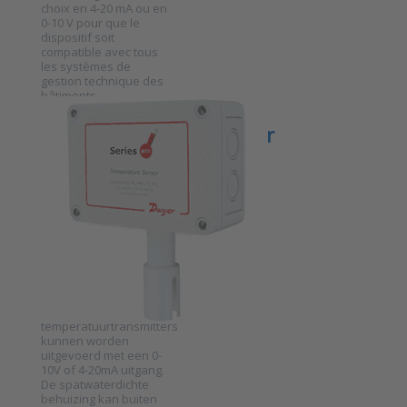
transmetteur
choix en 4-20 mA ou en
de
0-10 V pour que le
température
dispositif soit
mural Dwyer
compatible avec tous
série BTT-E
les systèmes de
gestion technique des
bâtiments.
DWYER INSTRUMENTS
Temperatuurtransmitter
voor
buitenlucht
serie BTT-O
SKU
2023917
De BTT-O serie bestaat
uit
temperatuurtransmitters
voor buitenlucht. De
temperatuurtransmitters
Press ENTER for more
kunnen worden
options to
Temperatuurtransmitter
uitgevoerd met een 0-
voor buitenlucht serie
10V of 4-20mA uitgang.
BTT-O
De spatwaterdichte
behuizing kan buiten