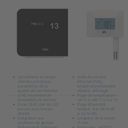
contact sec
et confortable
d'humidité
iAeris77 –
ATE-TR Unité de
Enregistrement des…
relative
Moniteur
surveillance
intelligent de
Ethernet avec
qualité de l'air et
capteurs
de formaldéhyde
internes de
pour un climat
température et
intérieur sain et
d'humidité
confortable
relative
SKU
8010754
SKU
8011042
Surveillance en temps
Unité de mesure,
réel des principaux
Ethernet (PoE),
paramètres de la
température/humidité
qualité de l’air intérieur
relative, affichage
(QAI), notamment le
Plage de température :
formaldéhyde (HCHO)
-30 °C à +60 °C (± 0,4 °C)
Écran OLED clair de 2,23
Plage d’humidité
pouces avec lecture
relative : 0 à 100 % HR
directe
(± 2,5 % HR)
Intégration aux
Longueur de la sonde :
systèmes de gestion
75 mm
technique du bâtiment
Protocoles : HTTP(S),