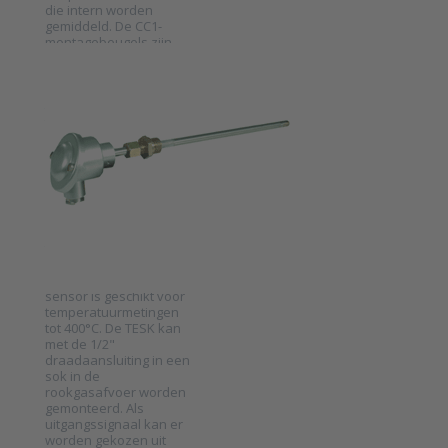
die intern worden
gemiddeld. De CC1-
montagebeugels zijn
beschikbaar om de
PRODUAL EN BELGIQUE
capillair op de wand
Temperatuursensor
van de buis of
luchtbehandelingsunit
voor
te monteren zonder de
rookgasafvoer
sen…
serie TESK
SKU
2026043
De TESK is een
temperatuursensor
voor montage in een
rookgaskanaal. De
sensor is geschikt voor
Press ENTER for
temperatuurmetingen
more options to
Temperatuursensor
tot 400°C. De TESK kan
voor rookgasafvoer
met de 1/2"
serie TESK
draadaansluiting in een
sok in de
rookgasafvoer worden
gemonteerd. Als
uitgangssignaal kan er
worden gekozen uit