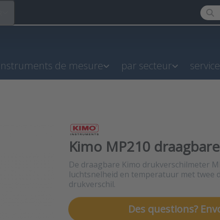
Enter
R
instruments de mesure
par secteur
servic
Kimo MP210 draagbare 
De draagbare Kimo drukverschilmeter MP
luchtsnelheid en temperatuur met twee 
drukverschil.
Des questions? Env