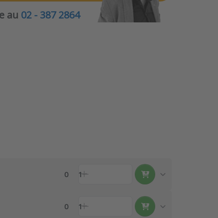
le au
02 - 387 2864
0
1
0
1