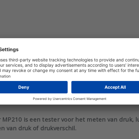
UMENTS
 MP210 is een tester voor het meten van druk, 
 van druk of drukverschil.