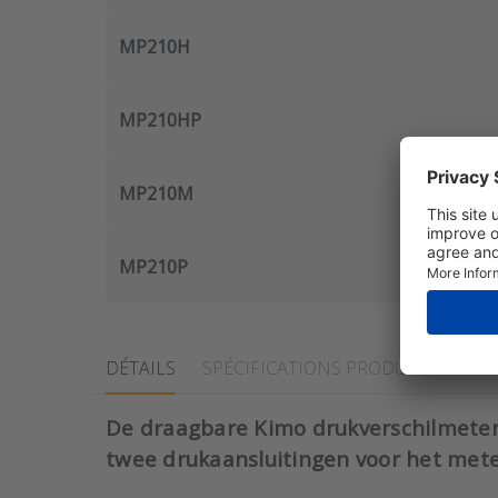
MP210H
MP210HP
MP210M
MP210P
DÉTAILS
SPÉCIFICATIONS PRODUITS
DOC
De draagbare Kimo drukverschilmeter
twee drukaansluitingen voor het meten