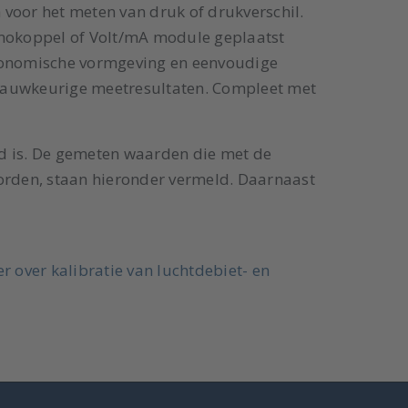
 voor het meten van druk of drukverschil.
rmokoppel of Volt/mA module geplaatst
gonomische vormgeving en eenvoudige
n nauwkeurige meetresultaten. Compleet met
ld is. De gemeten waarden die met de
den, staan hieronder vermeld. Daarnaast
r over kalibratie van luchtdebiet- en