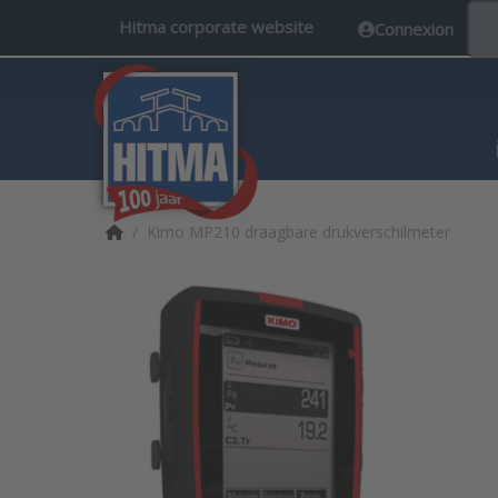
Hitma corporate website
Connexion
F
Accueil
Kimo MP210 draagbare drukverschilmeter