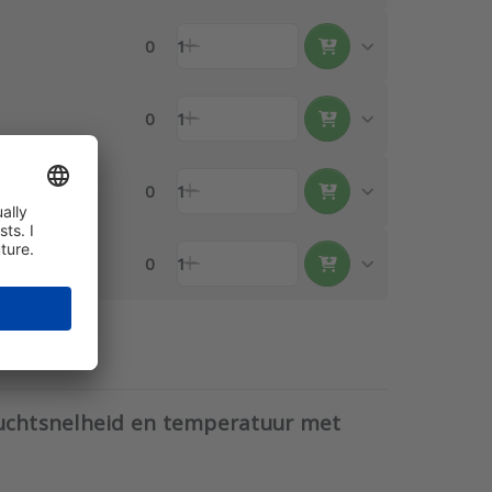
0
1
0
1
0
1
0
1
luchtsnelheid en temperatuur met