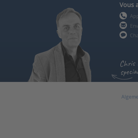
Vous 
App
Env
Cha
Chris
special
Algeme