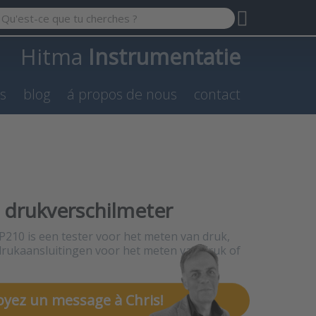
 a search term. Results will appear automatically as you type.
Hitma
Instrumentatie
es
blog
á propos de nous
contact
drukverschilmeter
210 is een tester voor het meten van druk,
drukaansluitingen voor het meten van druk of
oyez un message à Chris!