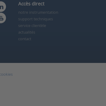
Accès direct
notre instrumentation
support techniques
service clientèle
actualités
contact
 cookies