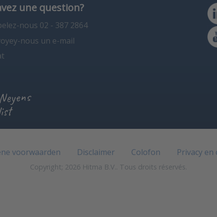
avez une question?
elez-nous 02 - 387 2864
oyey-nous un e-mail
t
 Neyens
ist
ne voorwaarden
Disclaimer
Colofon
Privacy en
Copyright; 2026 Hitma B.V.. Tous droits réservés.