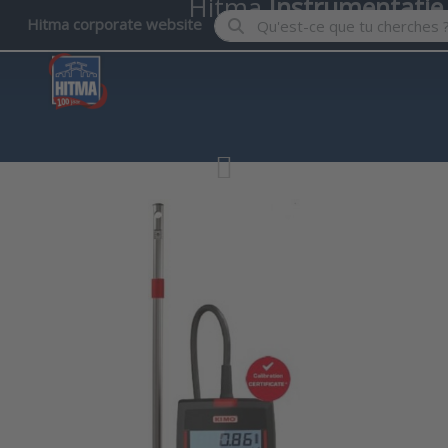
Hitma
Instrumentatie
Enter a search term. Results wil
Hitma corporate website