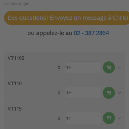
toepassingen.
Des questions? Envoyez un message à Chris!
ou appelez-le au
02 - 387 2864
VT110S
0
1
VT110
0
1
VT115
0
1