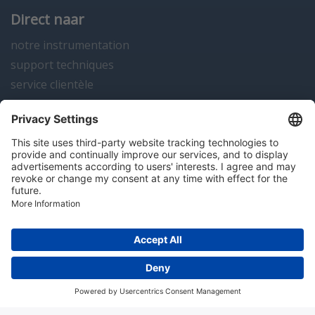
Direct naar
notre instrumentation
support techniques
service clientèle
actualités
contact
Algemene voorwaarden
Disclaimer
Colofon
Privacy en cookies
Copyright; 2026 Hitma B.V.. Tous droits réservés.