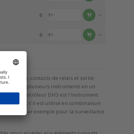
0
1
0
1
numérique, contacts de relais et sortie
uvez réduire plusieurs instruments en un
rgent. Le contrôleur DH3 est l'instrument
 et le débit s'il est utilisé en combinaison
sponibles, par exemple pour la surveillance
iés pour accéder aux éléments suivants :