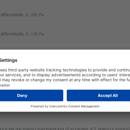
ifferentielle, 0...250 Pa
ifferentielle, 0...125 Pa
érie Dwyer DH3 est un instrument 3-en-1 avec affichage 
îtier Photohelic. En combinant ces 3 fonctions, vous po
r sur votre stock, votre durée d'installation et votre a
ielle) mais il peut également calculer la vitesse de l'air
e Pitot. Des plages bidirectionnelles sont également di
 touche de menu permettant d’accéder à 5 menus simplif