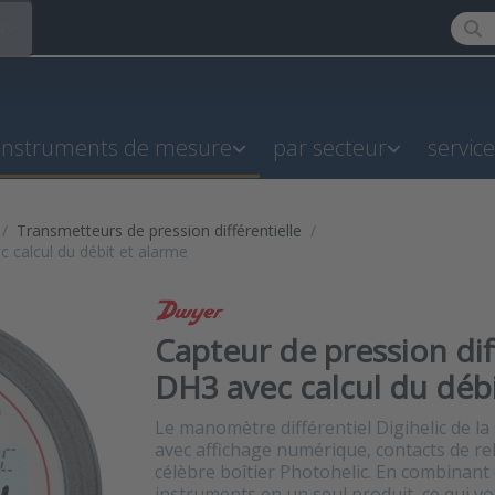
Enter
R
instruments de mesure
par secteur
servic
Transmetteurs de pression différentielle
c calcul du débit et alarme
Capteur de pression dif
DH3 avec calcul du débi
Le manomètre différentiel Digihelic de l
avec affichage numérique, contacts de rela
célèbre boîtier Photohelic. En combinant
instruments en un seul produit, ce qui v