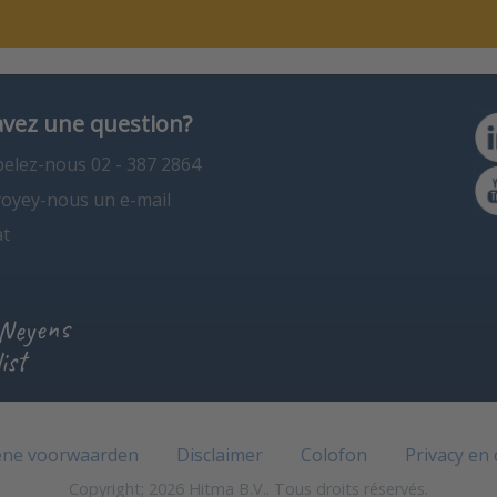
avez une question?
elez-nous 02 - 387 2864
oyey-nous un e-mail
t
 Neyens
ist
ne voorwaarden
Disclaimer
Colofon
Privacy en
Copyright; 2026 Hitma B.V.. Tous droits réservés.