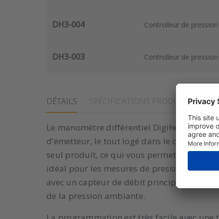
DH3-004
Controlleur de pression d
DH3-003
Controlleur de pression d
DÉTAILS
SPÉCIFICATIONS PRODUITS
Le manomètre différentiel Digihelic de la s
d’émetteur, le tout logé dans le célèbre bo
seul produit, ce qui vous permet d'économise
idéal pour les mesures de pression (différent
avec un capteur de débit principal à tube d
de la pression ambiante.
La programmation est très facile avec une