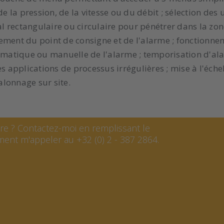
de la pression, de la vitesse ou du débit ; sélection des 
al rectangulaire ou circulaire pour pénétrer dans la zo
ement du point de consigne et de l'alarme ; fonctionn
omatique ou manuelle de l'alarme ; temporisation d'alar
applications de processus irrégulières ; mise à l'échel
alonnage sur site.
e ? Contactez-moi en remplissant le
ent m'appeler au +32 (0) 2 - 387 2864.