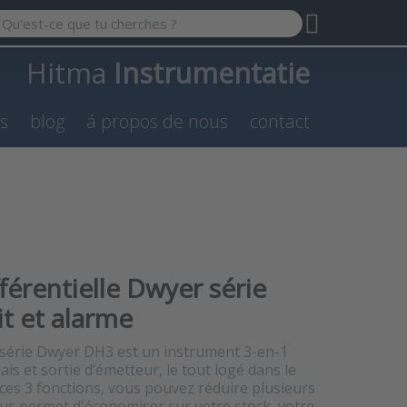
 a search term. Results will appear automatically as you type.
Hitma
Instrumentatie
es
blog
á propos de nous
contact
férentielle Dwyer série
t et alarme
a série Dwyer DH3 est un instrument 3-en-1
is et sortie d’émetteur, le tout logé dans le
 ces 3 fonctions, vous pouvez réduire plusieurs
ous permet d'économiser sur votre stock, votre