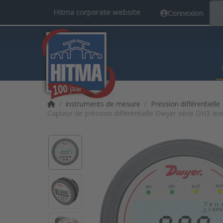
Hitma corporate website
Connexion
F
Accueil
instruments de mesure
Pression différentielle
Capteur de pression différentielle Dwyer série DH3 ave