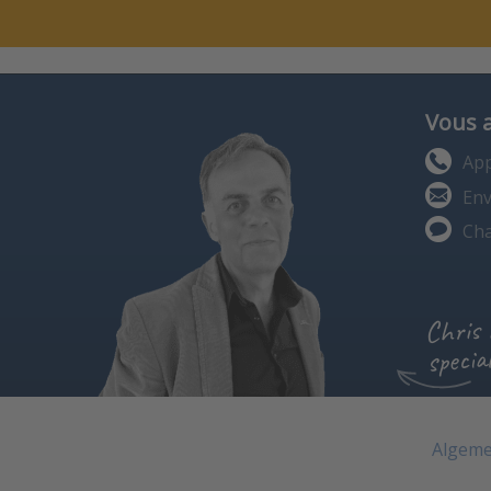
Vous 
App
Env
Cha
Chris
special
Algeme