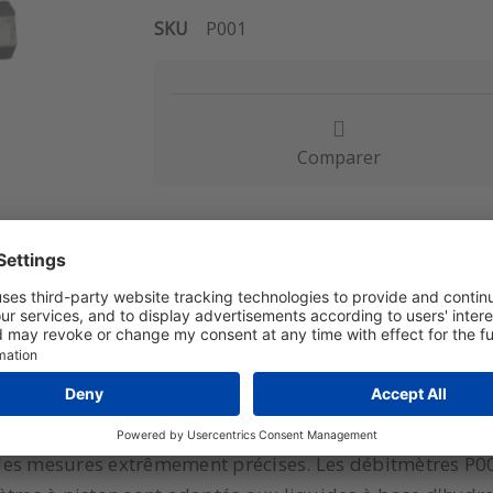
SKU
P001
Comparer
UMENTS
nery fonctionnent sur la base du principe de déplacem
des mesures extrêmement précises. Les débitmètres P00