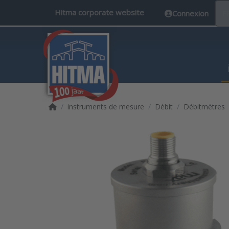
Hitma corporate website
Connexion
F
Accueil
instruments de mesure
Débit
Débitmètres