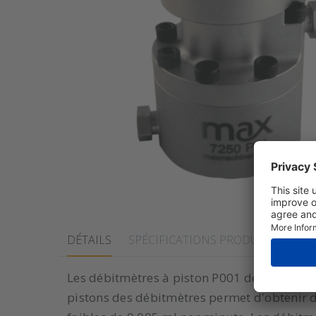
DÉTAILS
SPÉCIFICATIONS PRODUITS
DOC
Les débitmètres à piston P001 de Max Machi
pistons des débitmètres permet d'obtenir 