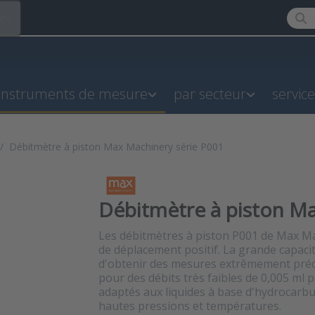
Enter
R
instruments de mesure
par secteur
servic
Débitmètre à piston Max Machinery série P001
Débitmètre à piston Ma
Les débitmètres à piston P001 de Max Ma
de déplacement positif. La grande capaci
d'obtenir des mesures extrêmement préci
pour des débits très faibles de 0,005 ml 
adaptés aux liquides à base d'hydrocarbu
hautes pressions et températures.