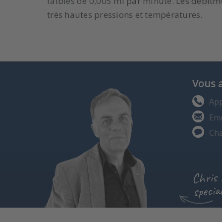
faibles de 0,005 ml par minute. Les débitm
très hautes pressions et températures.
Vous 
App
Env
Cha
Chris
special