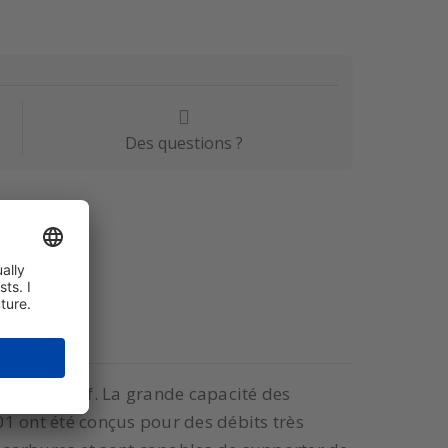
Des questions ?
ent positif. La grande capacité des
1 ont été conçus pour des débits très