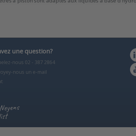
ètres à piston sont adaptés aux liquides à base d'hydr
avez une question?
elez-nous 02 - 387 2864
oyey-nous un e-mail
t
 Neyens
ist