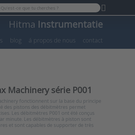
 a search term. Results will appear automatically as you type.
Hitma
Instrumentatie
es
blog
á propos de nous
contact
x Machinery série P001
chinery fonctionnent sur la base du principe
té des pistons des débitmètres permet
ses. Les débitmètres P001 ont été conçus
par minute. Les débitmètres à piston sont
res et sont capables de supporter de très