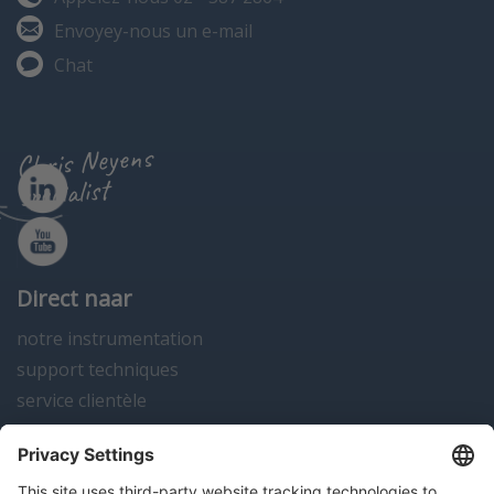
Envoyey-nous un e-mail
Chat
Chris Neyens
specialist
Direct naar
notre instrumentation
support techniques
service clientèle
actualités
contact