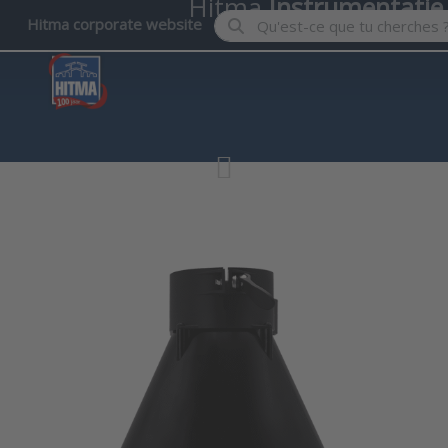
Hitma
Instrumentatie
Enter a search term. Results wil
Hitma corporate website