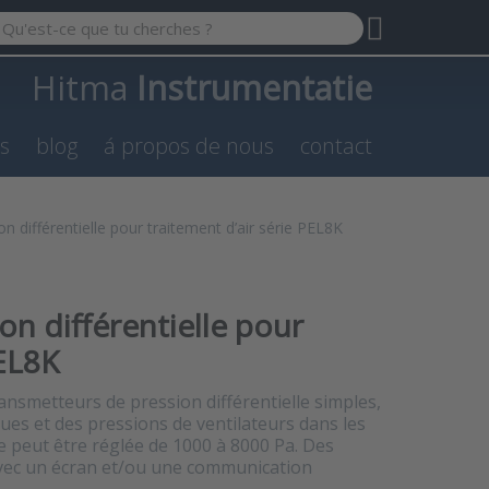
 a search term. Results will appear automatically as you type.
Hitma
Instrumentatie
es
blog
á propos de nous
contact
 différentielle pour traitement d’air série PEL8K
n différentielle pour
PEL8K
nsmetteurs de pression différentielle simples,
ues et des pressions de ventilateurs dans les
re peut être réglée de 1000 à 8000 Pa. Des
avec un écran et/ou une communication