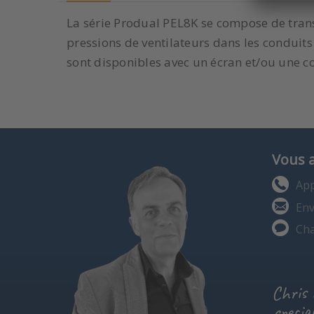
La série Produal PEL8K se compose de trans
pressions de ventilateurs dans les conduits 
sont disponibles avec un écran et/ou une
Vous 
App
Env
Cha
Chris
special