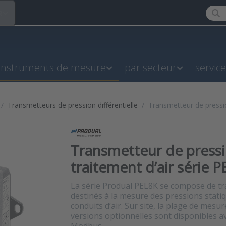
Enter
R
instruments de mesure
par secteur
servic
Transmetteurs de pression différentielle
Transmetteur de pression
Transmetteur de pressio
traitement d’air série 
La série Produal PEL8K se compose de tra
destinés à la mesure des pressions statiq
conduits d’air. Sur site, la plage de mesu
versions optionnelles sont disponibles 