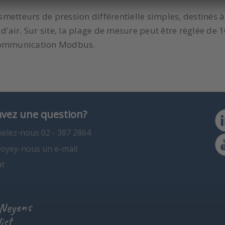
metteurs de pression différentielle simples, destinés à
d’air. Sur site, la plage de mesure peut être réglée de 
 communication Modbus.
avez une question?
elez-nous 02 - 387 2864
oyey-nous un e-mail
t
 Neyens
ist