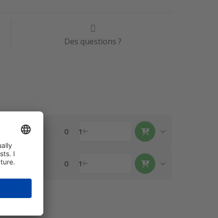
Des questions ?
0
1
0
1