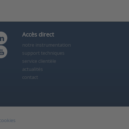
Accès direct
notre instrumentation
support techniques
service clientèle
actualités
contact
 cookies