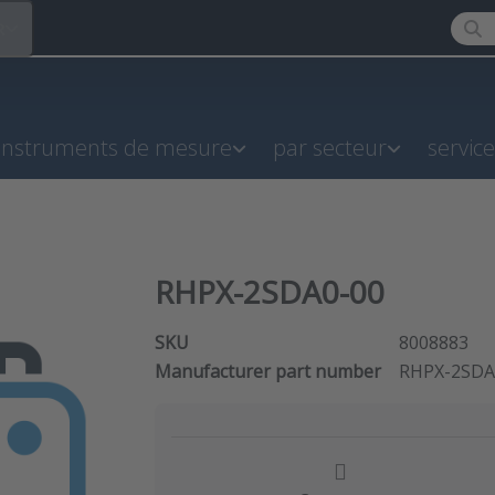
Enter
R
instruments de mesure
par secteur
servic
RHPX-2SDA0-00
SKU
8008883
Manufacturer part number
RHPX-2SDA