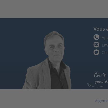
Vous 
App
Env
Cha
Chris
special
Algeme