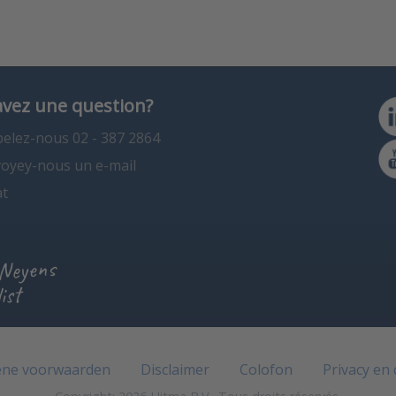
avez une question?
elez-nous 02 - 387 2864
oyey-nous un e-mail
t
 Neyens
ist
ne voorwaarden
Disclaimer
Colofon
Privacy en