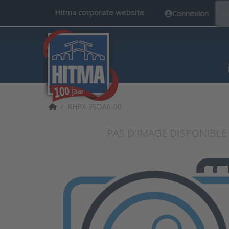
Hitma corporate website
Connexion
F
Accueil
RHPX-2SDA0-00