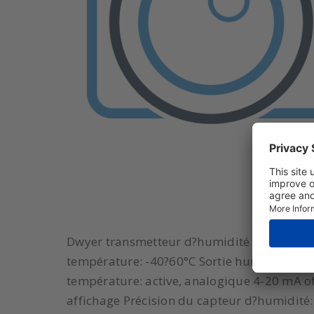
Dwyer transmetteur d?humidité et de tem
température: -40?60°C Sortie humidité: acti
température: active, analogique 4-20 mA of
affichage Précision du capteur d?humidité