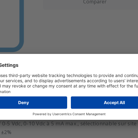
Comparer
pérature Modèle: RHPX-2SDA0-00 Etendue de mesure d
ve, analogique 4-20 mA of 0-5 Vdc, 0-10 Vdc à 5 mA max.
 0-5 Vdc, 0-10 Vdc à 5 mA max., sélectionnable sur site
: ±2%