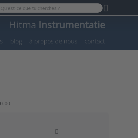
 a search term. Results will appear automatically as you type.
Hitma
Instrumentatie
es
blog
á propos de nous
contact
0-00