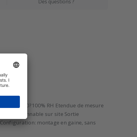
Des questions ?
?humidité: 0?100% RH Etendue de mesure
, sélectionnable sur site Sortie
 Configuration: montage en gaine, sans