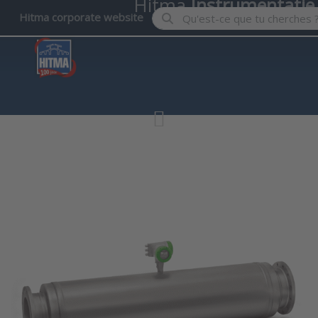
Hitma
Instrumentatie
Enter a search term. Results wil
Hitma corporate website