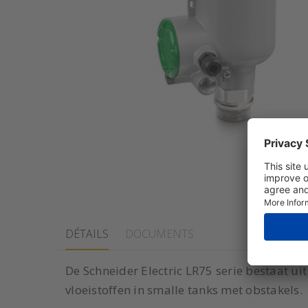
DÉTAILS
DOCUMENTS
De Schneider Electric LR75 serie bestaat ui
vloeistoffen in smalle tanks met obstakels.