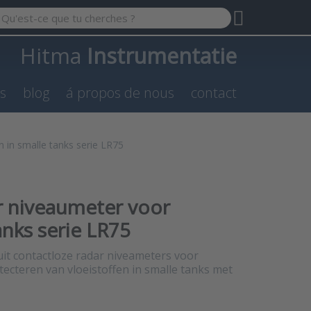
 a search term. Results will appear automatically as you type.
Hitma
Instrumentatie
es
blog
á propos de nous
contact
n in smalle tanks serie LR75
ar niveaumeter voor
anks serie LR75
 uit contactloze radar niveameters voor
tecteren van vloeistoffen in smalle tanks met