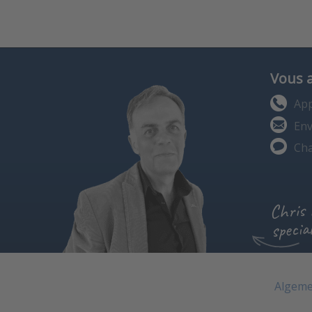
Vous 
App
Env
Cha
Chris
special
Algeme