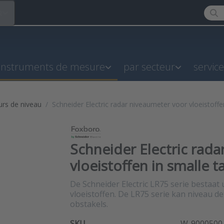
Enter
R
instruments de mesure
par secteur
servic
rs de niveau
Schneider Electric radar niveaumeter voor vloeistoffe
Schneider Electric rad
vloeistoffen in smalle t
De Schneider Electric LR75 serie bestaat
vloeistoffen. De LR75 serie kan niveau de
obstakels.
SKU
W-9000500