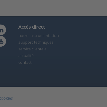
Accès direct
notre instrumentation
support techniques
service clientèle
actualités
contact
 cookies