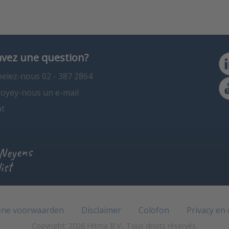
avez une question?
elez-nous 02 - 387 2864
oyey-nous un e-mail
t
 Neyens
ist
ne voorwaarden
Disclaimer
Colofon
Privacy en
Copyright; 2026 Hitma B.V.. Tous droits réservés.