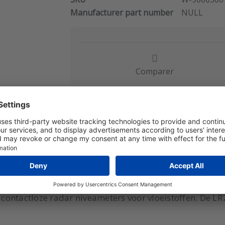
Manufacturer part number
NULL
Comparer
t contactloze radar niveameters voor vloeistoffen. De L