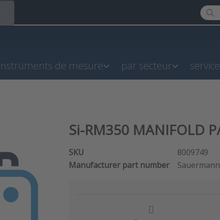
Enter
R
instruments de mesure
par secteur
servic
Si-RM350 MANIFOLD P/
SKU
8009749
Manufacturer part number
Sauermann