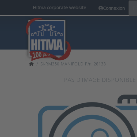
Hitma corporate website
Connexion
F
Accueil
Si-RM350 MANIFOLD P/n: 28138