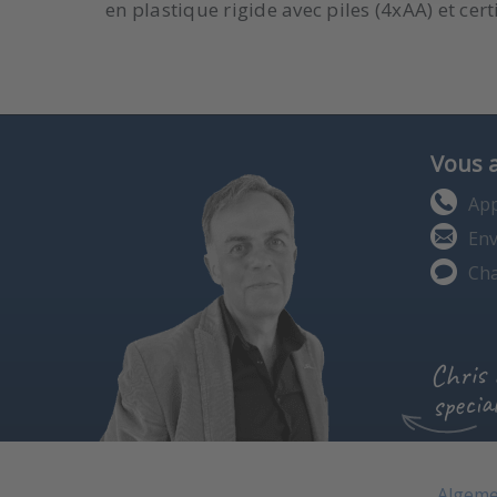
en plastique rigide avec piles (4xAA) et cert
Vous 
App
Env
Cha
Chris
special
Algeme