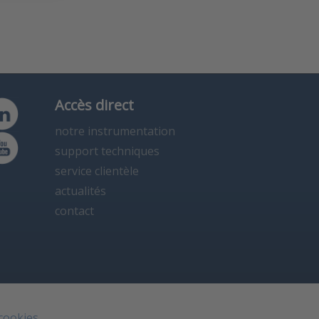
Accès direct
notre instrumentation
support techniques
service clientèle
actualités
contact
 cookies