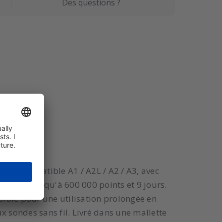
Des questions ?
ar. Compatible A1 / A2L / A2 / A3, avec
 données jusqu'à 600 000 points et 9 jours.
 pluie pour une utilisation prolongée en
x sondes sans fil. Livré dans une mallette