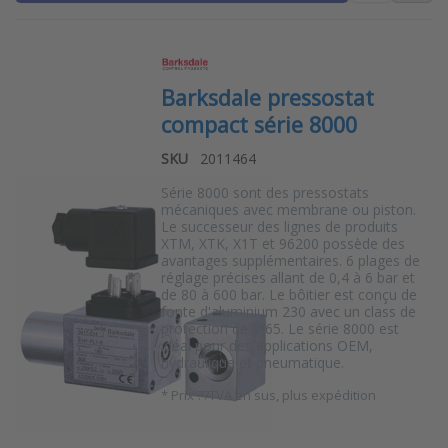
Barksdale pressostat
compact série 8000
SKU
2011464
Série 8000 sont des pressostats
mécaniques avec membrane ou piston.
Le successeur des lignes de produits
XTM, XTK, X1T et 96200 possède des
avantages supplémentaires. 6 plages de
réglage précises allant de 0,4 à 6 bar et
de 80 à 600 bar. Le bôitier est conçu de
fonte d'aluminium 230 avec un class de
protection de IP65. Le série 8000 est
idéal pour des applications OEM,
hydraulique et pneumatique.
*
Prix ??TVA en sus, plus expédition