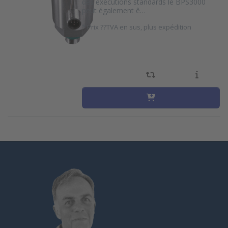
des exécutions standards le BPS3000
peut également ê…
*
Prix ??TVA en sus, plus expédition