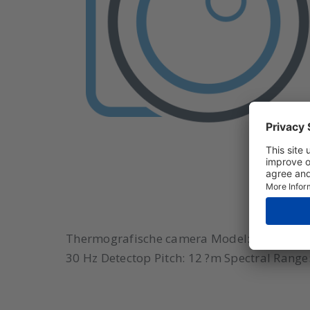
Thermografische camera Model: SP120H-L25 
30 Hz Detectop Pitch: 12 ?m Spectral Rang