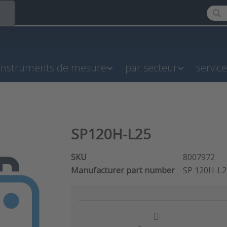
Enter
R
instruments de mesure
par secteur
servic
SP120H-L25
SKU
8007972
Manufacturer part number
SP 120H-L2