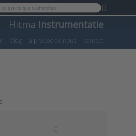
 a search term. Results will appear automatically as you type.
Hitma
Instrumentatie
es
blog
á propos de nous
contact
5