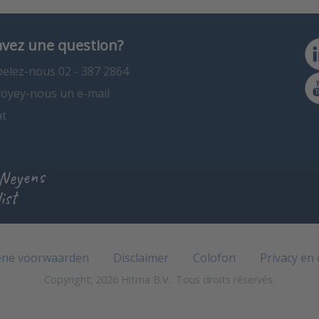
avez une question?
elez-nous 02 - 387 2864
oyey-nous un e-mail
t
 Neyens
ist
ne voorwaarden
Disclaimer
Colofon
Privacy en
Copyright; 2026 Hitma B.V.. Tous droits réservés.