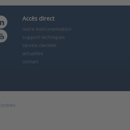
Accès direct
notre instrumentation
support techniques
service clientèle
actualités
contact
 cookies