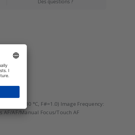
Des questions ?
?20 mK (@ 30 °C, F#=1.0) Image Frequency:
ous AF/AF/Manual Focus/Touch AF