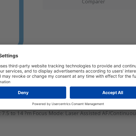
Comparer
IR Resolution: 1280 × 1024 (1,310,720 pixels) NETD: 
e: 7.5 to 14 ?m Focus Mode: Laser Assisted AF/Continu