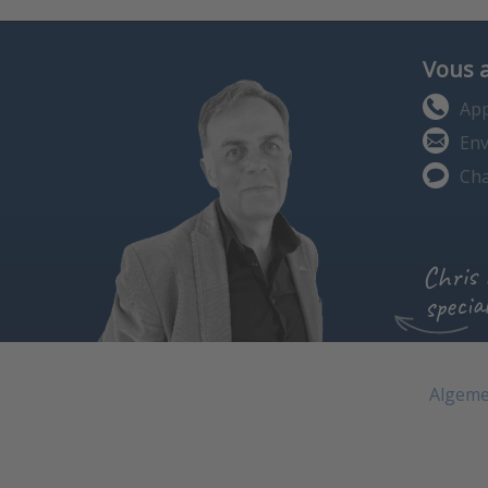
Vous 
App
Env
Cha
Chris
special
Algeme