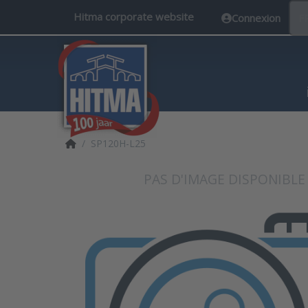
Hitma corporate website
Connexion
F
Accueil
SP120H-L25