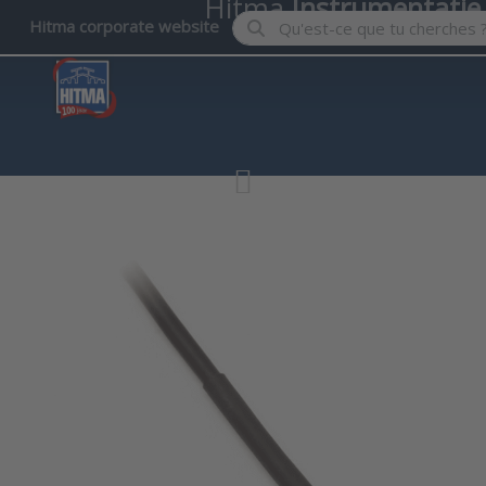
Hitma
Instrumentatie
Enter a search term. Results wil
Hitma corporate website