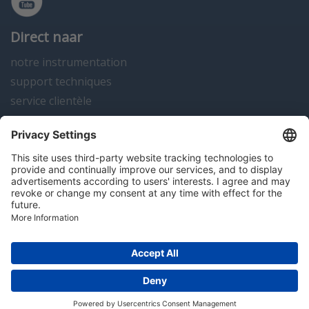
Direct naar
notre instrumentation
support techniques
service clientèle
actualités
contact
Algemene voorwaarden
Disclaimer
Colofon
Privacy en cookies
Copyright; 2026 Hitma B.V.. Tous droits réservés.