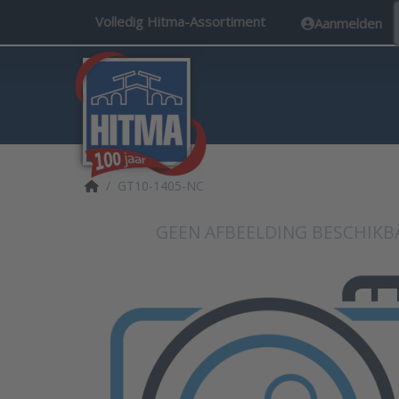
Volledig Hitma-Assortiment
Aanmelden
Startpagina
GT10-1405-NC