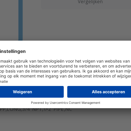
Vergelijken
GT10-1405-NC Bereik: 0,3...27 m/s Medium: gas Sensor:
PP,LONG,3/4"NPT,\>2"PIPE,NC