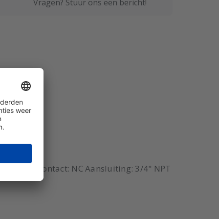
Vragen? Stuur ons een bericht!
 lang PP Contact: NC Aansluiting: 3/4" NPT