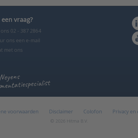
 een vraag?
 ons 02 - 387 2864
ur ons een e-mail
t met ons
 Neyens
mentatiespecialist
ne voorwaarden
Disclaimer
Colofon
Privacy en
© 2026 Hitma B.V.