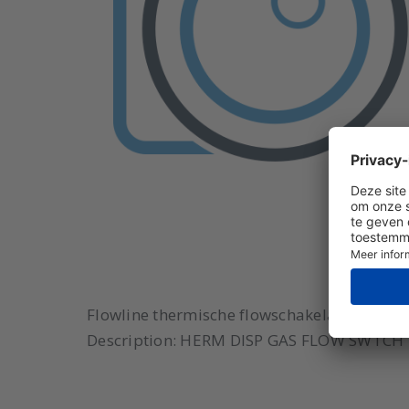
Flowline thermische flowschakelaar Model: 
Description: HERM DISP GAS FLOW SWTCH 