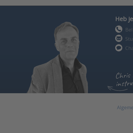
Heb je
Bel
Stu
Cha
Chris
instru
Algeme