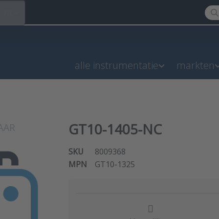
Ente
NL
alle instrumentatie
markten
GT10-1405-NC
SKU
8009368
MPN
GT10-1325