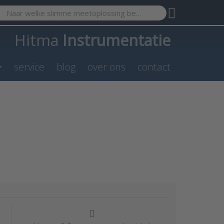
r a search term. Results will appear automatically as you type
Hitma
Instrumentatie
service
blog
over ons
contact